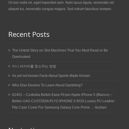
Ut non nulla mi, eget imperdiet sem. Nam lacus ligula, venenatis vel
aliquet eu, venenatis congue magna. Sed rutrum faucibus semper.
Recent Posts
The Untold Story on Slot Machines That You Must Read or Be
Overlooked
미니 바카라를 청소하는 방법
As yet not known Facts About Sports Made Known
Who Else Desires To Learn About Gambling?
62401 – Custodia Belkin Ease-Fit per Apple iPhone 5 (Bianco) –
Belkin UAG CUSTODIA PLYO IPHONE X ROS-Luxury PU Leather
Flip Case Cover For Samsung Galaxy Core Prime …-fucbwn